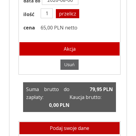
data do
przelicz
ilość
cena
65,00 PLN netto
Akcja
Usuń
Suma brutto do
79,95 PLN
zapłaty:
Kaucja brutto:
0,00 PLN
Podaj swoje dane