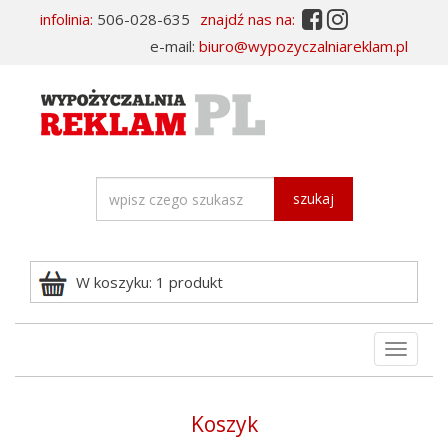


infolinia:
506-028-635
znajdź nas na:
e-mail:
biuro@wypozyczalniareklam.pl
szukaj
W koszyku: 1 produkt
Rozwi
nawiga
Koszyk