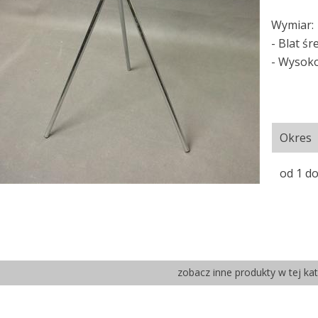
Wymiar:
- Blat ś
- Wysoko
Okres
od 1 do
zobacz inne produkty w tej kat