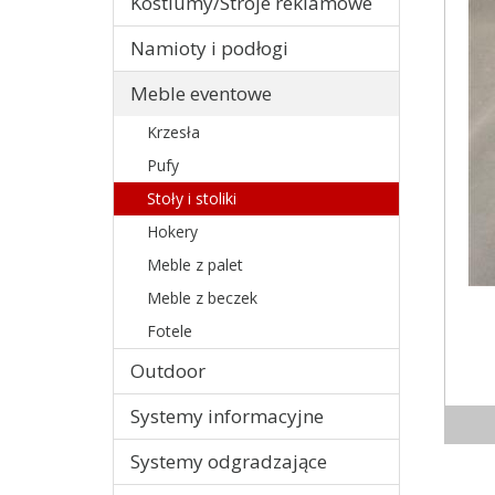
Kostiumy/Stroje reklamowe
Namioty i podłogi
Meble eventowe
Krzesła
Pufy
Stoły i stoliki
Hokery
Meble z palet
Meble z beczek
Fotele
Outdoor
Systemy informacyjne
Systemy odgradzające