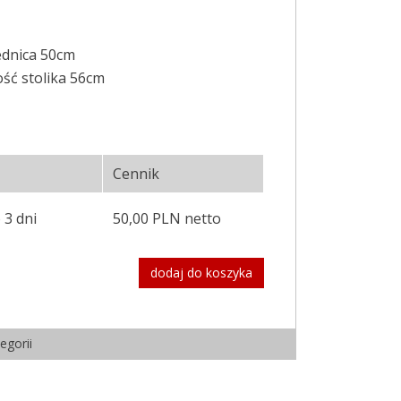
rednica 50cm
ść stolika 56cm
Cennik
 3 dni
50,00 PLN netto
dodaj do koszyka
egorii