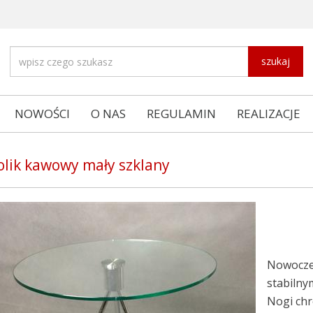
szukaj
NOWOŚCI
O NAS
REGULAMIN
REALIZACJE
olik kawowy mały szklany
Nowocz
stabilny
Nogi ch