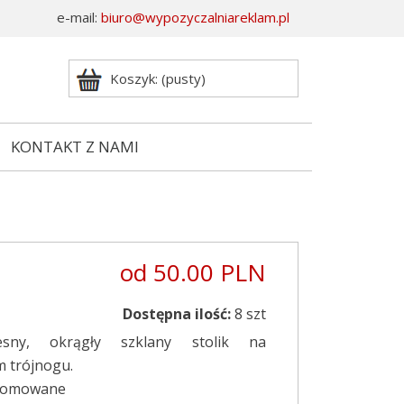
e-mail:
biuro@wypozyczalniareklam.pl
Koszyk: (pusty)
KONTAKT Z NAMI
od 50.00 PLN
Dostępna ilość:
8 szt
esny, okrągły szklany stolik na
m trójnogu.
romowane