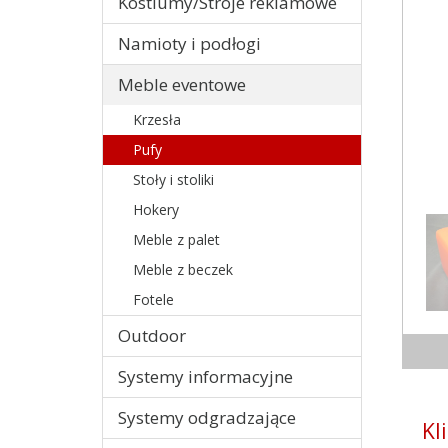
Kostiumy/Stroje reklamowe
Namioty i podłogi
Meble eventowe
Krzesła
Pufy
Stoły i stoliki
Hokery
Meble z palet
Meble z beczek
Fotele
Outdoor
Systemy informacyjne
Systemy odgradzające
Kl