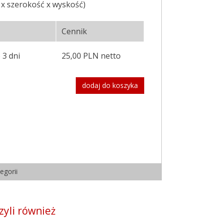
 x szerokość x wyskość)
Cennik
 3 dni
25,00 PLN netto
dodaj do koszyka
egorii
zyli również